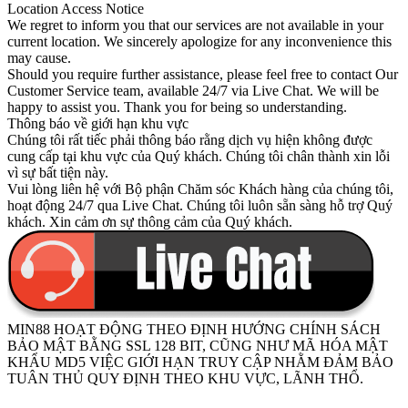
Location Access Notice
We regret to inform you that our services are not available in your
current location. We sincerely apologize for any inconvenience this
may cause.
Should you require further assistance, please feel free to contact
Our
Customer Service team
, available
24/7
via
Live Chat
. We will be
happy to assist you. Thank you for being so understanding.
Thông báo về giới hạn khu vực
Chúng tôi rất tiếc phải thông báo rằng dịch vụ hiện không được
cung cấp tại khu vực của Quý khách. Chúng tôi chân thành xin lỗi
vì sự bất tiện này.
Vui lòng liên hệ với
Bộ phận Chăm sóc Khách hàng của chúng tôi
,
hoạt động
24/7
qua
Live Chat
. Chúng tôi luôn sẵn sàng hỗ trợ Quý
khách. Xin cảm ơn sự thông cảm của Quý khách.
MIN88
HOẠT ĐỘNG THEO ĐỊNH HƯỚNG CHÍNH SÁCH
BẢO MẬT BẰNG
SSL 128 BIT
, CŨNG NHƯ MÃ HÓA
MẬT
KHẨU MD5
VIỆC GIỚI HẠN TRUY CẬP NHẰM ĐẢM BẢO
TUÂN THỦ QUY ĐỊNH THEO KHU VỰC, LÃNH THỔ.