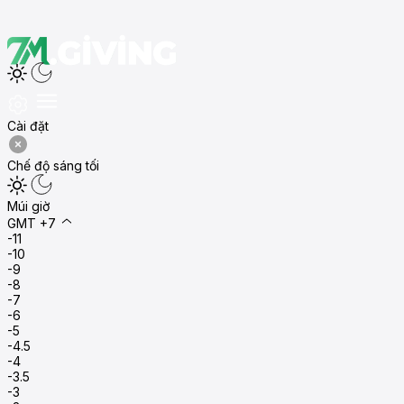
Cài đặt
Chế độ sáng tối
Múi giờ
GMT +7
-11
-10
-9
-8
-7
-6
-5
-4.5
-4
-3.5
-3