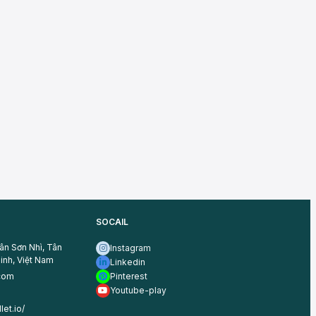
SOCAIL
ân Sơn Nhì, Tân
Instagram
inh, Việt Nam
Linkedin
com
Pinterest
Youtube-play
let.io/