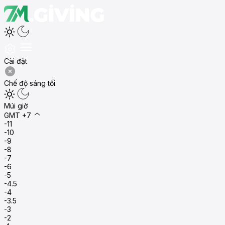
Cài đặt
Chế độ sáng tối
Múi giờ
GMT +7
-11
-10
-9
-8
-7
-6
-5
-4.5
-4
-3.5
-3
-2