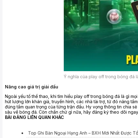
Ý nghĩa của play off trong bóng đá l
Nâng cao giá trị giải đấu
Ngoài yếu tố thể thao, khi tìm hiểu play off trong bóng đá là gì m
hút lượng lớn khán giả, truyền hình, các nhà tài trợ, từ đó nâng tầm 
đúng tầm quan trọng của từng trận đấu. Hy vọng thông tin chia sẻ
sâu về bóng đá. Còn chần chừ gì nữa, hãy đăng ký theo dõi ngay t
BÀI ĐĂNG LIÊN QUAN KHÁC
Top Ghi Bàn Ngoại Hạng Anh – BXH Mới Nhất Được 