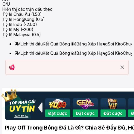
O/U
Hiển thị các trận đấu theo
Tỷ lệ Châu Âu (1.50)
Tỷ lệ HongKong (0.5)
Tỷ lệ Indo (-2.00)
Tỷ lệ Mỹ (-200)
Tỷ lệ Malaysia (0.5)
7M
Lịch thi đấu
Kết Quả Bóng Đá
Bảng Xếp Hạng
Soi Kèo
Chuy
7M
Lịch thi đấu
Kết Quả Bóng Đá
Bảng Xếp Hạng
Soi Kèo
Chuy
t cược
Đặt cược
Đặt cược
Đặt cược
Đặt cược
Đ
Xem tất cả
Play Off Trong Bóng Đá Là Gì? Chia Sẻ Đầy Đủ, H