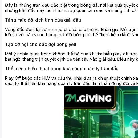
Đây là những trận đấu đặc biệt trong bóng đá, nơi kết quả quyết đ
những trận đấu này luôn thu hút sự quan tâm cao và mang tính că
Tăng mức độ kịch tính của giải đấu
Vòng đấu đem lại sự hồi hộp cho cả cầu thủ và khán giả. Mỗi trận 
trội so với các vòng bảng, nơi đội bóng có thể “tính điểm dần”. Nh
Tạo cơ hội cho các đội bóng yếu
Một ý nghĩa quan trọng không thể bỏ qua khi tìm hiểu play off tr
bất ngờ, thắng trận quyết định để tiến sâu vào giải đấu. Điều n
Thể hiện chiến thuật cùng khả năng quản lý trận đấu
Play Off buộc các HLV và cầu thủ phải đưa ra chiến thuật chính xác
các đội thể hiện khả năng quản lý trận đấu, tinh thần đồng đội và 